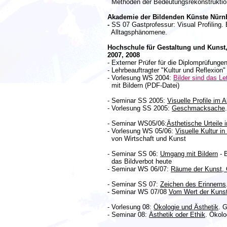
Methoden der Bedeutungsrekonstruktio
Akademie der Bildenden Künste Nürn
-
SS 07 Gastprofessur: Visual Profiling.
Alltagsphänomene.
Hochschule für Gestaltung und Kunst, 
2007, 2008
- Externer Prüfer für die Diplomprüfunge
- Lehrbeauftragter "Kultur und Reflexion"
- Vorlesung WS 2004:
Bilder sind das Le
mit Bildern (PDF-Datei)
- Seminar SS 2005:
Visuelle Profile im A
- Vorlesung SS 2005:
Geschmacksache
- Seminar WS05/06:
Ästhetische Urteile i
- Vorlesung WS 05/06:
Visuelle Kultur i
von Wirtschaft und Kunst
- Seminar SS 06:
Umgang mit Bildern
- B
das Bildverbot heute
- Seminar WS 06/07:
Räume der Kunst, 
- Seminar SS 07:
Zeichen des Erinnerns
- Seminar WS 07/08
Vom Wert der Kuns
- Vorlesung 08:
Ökologie und Ästhetik
. 
- Seminar 08:
Ästhetik oder Ethik
. Ökol