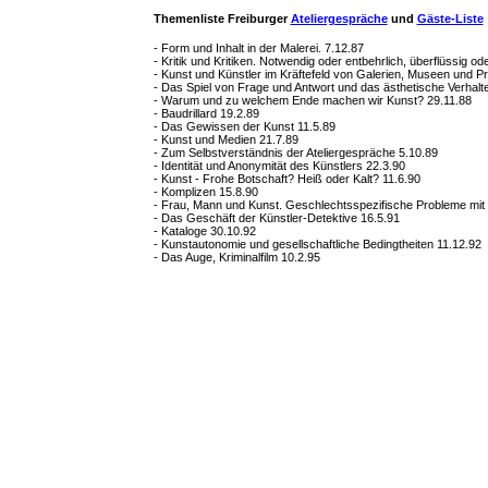
Themenliste Freiburger
Ateliergespräche
und
Gäste-Liste
- Form und Inhalt in der Malerei. 7.12.87
- Kritik und Kritiken. Notwendig oder entbehrlich, überflüssig o
- Kunst und Künstler im Kräftefeld von Galerien, Museen und 
- Das Spiel von Frage und Antwort und das ästhetische Verhalt
- Warum und zu welchem Ende machen wir Kunst? 29.11.88
- Baudrillard 19.2.89
- Das Gewissen der Kunst 11.5.89
- Kunst und Medien 21.7.89
- Zum Selbstverständnis der Ateliergespräche 5.10.89
- Identität und Anonymität des Künstlers 22.3.90
- Kunst - Frohe Botschaft? Heiß oder Kalt? 11.6.90
- Komplizen 15.8.90
- Frau, Mann und Kunst. Geschlechtsspezifische Probleme mit 
- Das Geschäft der Künstler-Detektive 16.5.91
- Kataloge 30.10.92
- Kunstautonomie und gesellschaftliche Bedingtheiten 11.12.92
- Das Auge, Kriminalfilm 10.2.95