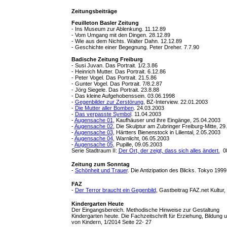
Zeitungsbeiträge
Feuilleton Basler Zeitung
- Ins Museum zur Ablenkung. 11.12.89
- Vom Umgang mit den Dingen. 28.12.89
- Wie aus dem Nichts. Walter Dahn. 12.12.89
- Geschichte einer Begegnung. Peter Dreher. 7.7.90
Badische Zeitung Freiburg
- Susi Juvan. Das Portrait. 1/2.3.86
- Heinrich Mutter. Das Portrait. 6.12.86
- Peter Vogel. Das Portrait. 21.5.86
- Gunter Vogel. Das Portrait. 7/8.2.87
- Jörg Siegele. Das Portrait. 23.8.88
- Das kleine Aufgehobenssein. 03.06.1998
-
Gegenbilder zur Zerstörung
, BZ-Interview. 22.01.2003
-
Die Mutter aller Bomben
. 24.03.2003
-
Das verpasste Symbol
. 11.04.2003
-
Augensache 01
, Kaufhäuser und ihre Eingänge, 25.04.2003
-
Augensache 02
, Die Skulptur am Zubringer Freiburg-Mitte, 29
-
Augensache 03
, Härtters Bienenstock in Liliental, 2.05.2003
-
Augensache 04
, Warnlicht, 06.05.2003
-
Augensache 05
, Pupille, 09.05.2003
Serie Stadtraum II:
Der Ort, der zeigt, dass sich alles ändert
.
08
Zeitung zum Sonntag
-
Schönheit und Trauer
. Die Antizipation des Blicks. Tokyo 199
FAZ
-
Der Terror braucht ein Gegenbild
, Gastbeitrag FAZ.net Kultur
Kindergarten Heute
Der Eingangsbereich. Methodische Hinweise zur Gestaltung
Kindergarten heute. Die Fachzeitschrift für Erziehung, Bildung
von Kindern, 1/2014 Seite 22- 27